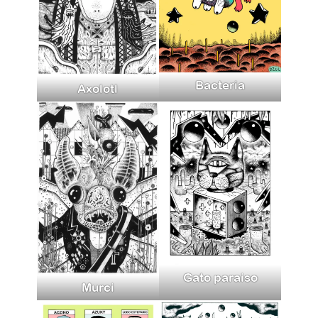
Bacteria
Axolotl
Gato paraiso
Murci