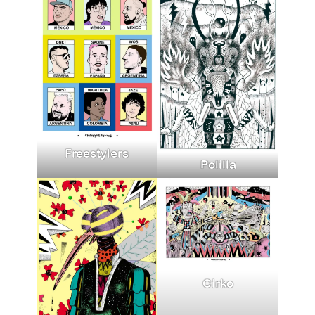
Freestylers
Polilla
Cirko