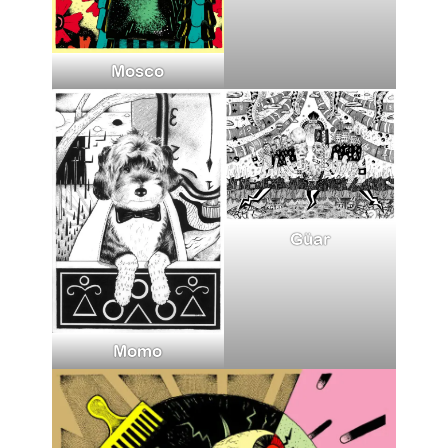
Mosco
Güar
Momo