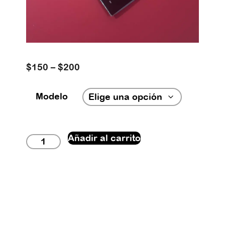
Price
$
150
–
$
200
range:
$150
Modelo
through
$200
Añadir al carrito
Publicaciones
cantidad