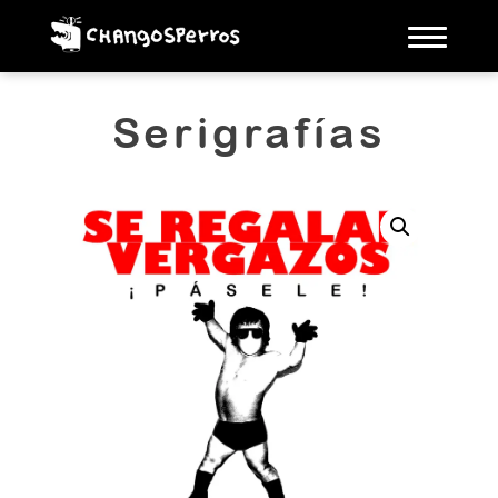
Toggle
naviga
Serigrafías